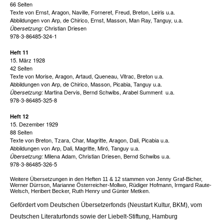
66 Seiten
Texte von Ernst, Aragon, Naville, Forneret, Freud, Breton, Leiris u.a.
Abbildungen von Arp, de Chirico, Ernst, Masson, Man Ray, Tanguy, u.a.
Christian Driesen
Übersetzung:
978-3-86485-324-1
Heft 11
15. März 1928
42 Seiten
Texte von Morise, Aragon, Artaud, Queneau, Vitrac, Breton u.a.
Abbildungen von Arp, de Chirico, Masson, Picabia, Tanguy u.a.
Martina Dervis, Bernd Schwibs, Arabel Summent u.a.
Übersetzung:
978-3-86485-325-8
Heft 12
15. Dezember 1929
88 Seiten
Texte von Breton, Tzara, Char, Magritte, Aragon, Dali, Picabia u.a.
Abbildungen von Arp, Dali, Magritte, Miró, Tanguy u.a.
Milena Adam, Christian Driesen, Bernd Schwibs u.a.
Übersetzung:
978-3-86485-326-5
Weitere Übersetzungen in den Heften 11 & 12 stammen von Jenny Graf-Bicher,
Werner Dürrson, Marianne Österreicher-Mollwo, Rüdiger Hofmann, Irmgard Raute-
Welsch, Heribert Becker, Ruth Henry und Günter Metken.
Gefördert vom Deutschen Übersetzerfonds (Neustart Kultur, BKM), vom
Deutschen Literaturfonds sowie der Liebelt-Stiftung, Hamburg