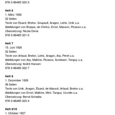
978-3-86485-320-3
Heft 6
1. März 1926
32 Seiten
Texte von Eluard, Breton, Soupault, Aragon, Leiris, Unik u.a.
Abbildungen von Braque, de Chirico, Ernst, Masson, Picasso u.a.
Nicola Denis
Übersetzung:
978-3-86485-321-0
Heft 7
15. Juni 1926
32 Seiten
Texte von Artaud, Breton, Leiris, Aragon, Arp, Péret u.a.
Abbildungen von Arp, Malkine, Picasso, Sunbeam, Tanguy u.a.
André Hansen
Übersetzung:
978-3-86485-322-7
Heft 8
1. Dezember 1926
36 Seiten
Texte von Unik, Aragon, Éluard, de Massot, Artaud, Breton u.a.
Abbildungen von Ernst, Malkine, Miró, Tanguy, Uccello u.a.
Bernd Schwibs
Übersetzung:
978-3-86485-323-4
Heft 9/10
1. Oktober 1927