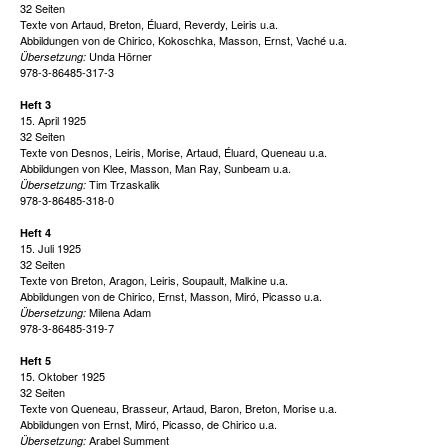
32 Seiten
Texte von Artaud, Breton, Éluard, Reverdy, Leiris u.a.
Abbildungen von de Chirico, Kokoschka, Masson, Ernst, Vaché u.a.
Unda Hörner
Übersetzung:
978-3-86485-317-3
Heft 3
15. April 1925
32 Seiten
Texte von Desnos, Leiris, Morise, Artaud, Éluard, Queneau u.a.
Abbildungen von Klee, Masson, Man Ray, Sunbeam u.a.
Tim Trzaskalik
Übersetzung:
978-3-86485-318-0
Heft 4
15. Juli 1925
32 Seiten
Texte von Breton, Aragon, Leiris, Soupault, Malkine u.a.
Abbildungen von de Chirico, Ernst, Masson, Miró, Picasso u.a.
Milena Adam
Übersetzung:
978-3-86485-319-7
Heft 5
15. Oktober 1925
32 Seiten
Texte von Queneau, Brasseur, Artaud, Baron, Breton, Morise u.a.
Abbildungen von Ernst, Miró, Picasso, de Chirico u.a.
Arabel Summent
Übersetzung: