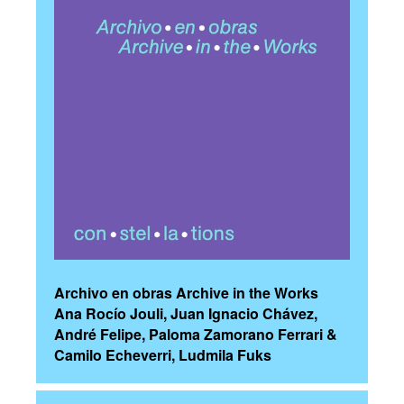
Archivo en obras Archive in the Works
Ana Rocío Jouli, Juan Ignacio Chávez,
André Felipe, Paloma Zamorano Ferrari &
Camilo Echeverri, Ludmila Fuks