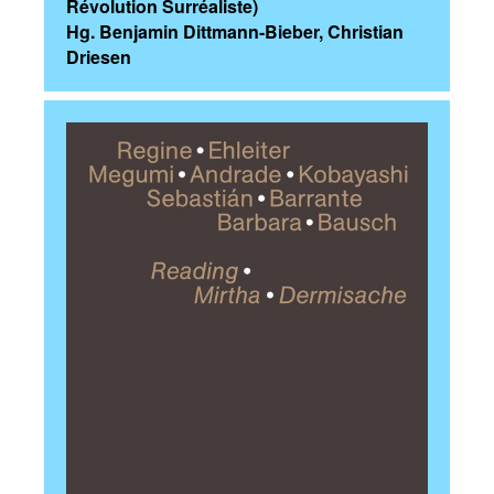
Révolution Surréaliste)
Hg. Benjamin Dittmann-Bieber, Christian
Driesen