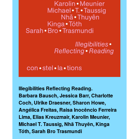
Illegibilities Reflecting Reading.
Barbara Bausch, Jessica Barr, Charlotte
Coch, Ulrike Draesner, Sharon Howe,
Angélica Freitas, Raisa Inocêncio Ferreira
Lima, Elias Kreuzmair, Karolin Meunier,
Michael T. Taussig, Nhã Thuyên, Kinga
Tóth, Sarah Bro Trasmundi