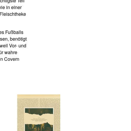
htigste Teil
ie in einer
Fleischtheke
es Fußballs
ssen, benötigt
weil Vor- und
für wahre
en Covern