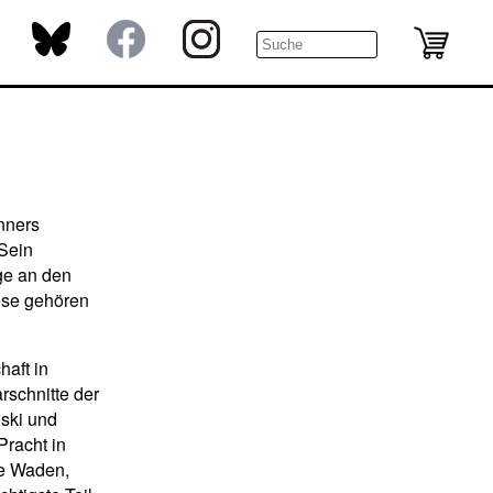
nners
 Sein
ge an den
iese gehören
haft in
rschnitte der
ski und
 Pracht in
me Waden,