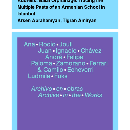
Address: Balat Orphanage. Tracing the
Multiple Pasts of an Armenian School in
Istanbul
Arsen Abrahamyan, Tigran Amiryan