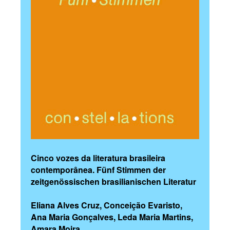
Cinco vozes da literatura brasileira
contemporânea. Fünf Stimmen der
zeitgenössischen brasilianischen Literatur
Eliana Alves Cruz, Conceição Evaristo,
Ana Maria Gonçalves, Leda Maria Martins,
Amara Moira