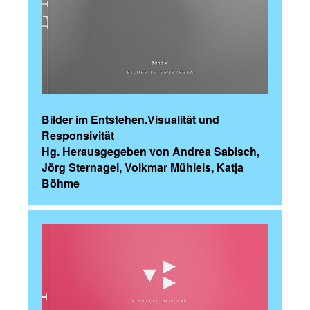
Bilder im Entstehen.Visualität und
Responsivität
Hg. Herausgegeben von Andrea Sabisch,
Jörg Sternagel, Volkmar Mühleis, Katja
Böhme