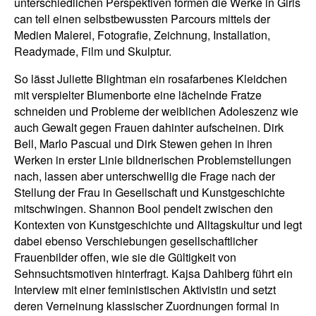
unterschiedlichen Perspektiven formen die Werke in Girls
can tell einen selbstbewussten Parcours mittels der
Medien Malerei, Fotografie, Zeichnung, Installation,
Readymade, Film und Skulptur.
So lässt Juliette Blightman ein rosafarbenes Kleidchen
mit verspielter Blumenborte eine lächelnde Fratze
schneiden und Probleme der weiblichen Adoleszenz wie
auch Gewalt gegen Frauen dahinter aufscheinen. Dirk
Bell, Marlo Pascual und Dirk Stewen gehen in ihren
Werken in erster Linie bildnerischen Problemstellungen
nach, lassen aber unterschwellig die Frage nach der
Stellung der Frau in Gesellschaft und Kunstgeschichte
mitschwingen. Shannon Bool pendelt zwischen den
Kontexten von Kunstgeschichte und Alltagskultur und legt
dabei ebenso Verschiebungen gesellschaftlicher
Frauenbilder offen, wie sie die Gültigkeit von
Sehnsuchtsmotiven hinterfragt. Kajsa Dahlberg führt ein
Interview mit einer feministischen Aktivistin und setzt
deren Verneinung klassischer Zuordnungen formal in