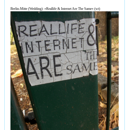
Berlin-Mitte (Wedding): »Reallife & Internet Are The Same« (wt)