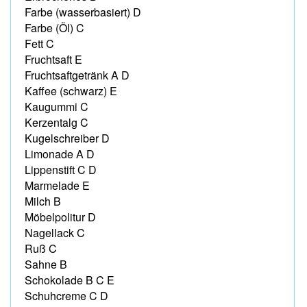
Farbe (wasserbasiert) D
Farbe (Öl) C
Fett C
Fruchtsaft E
Fruchtsaftgetränk A D
Kaffee (schwarz) E
Kaugummi C
Kerzentalg C
Kugelschreiber D
Limonade A D
Lippenstift C D
Marmelade E
Milch B
Möbelpolitur D
Nagellack C
Ruß C
Sahne B
Schokolade B C E
Schuhcreme C D