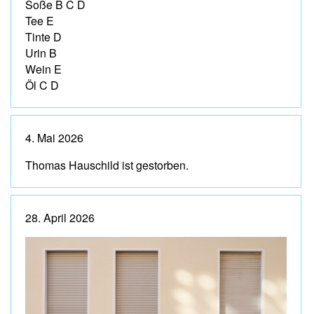
Soße B C D
Tee E
Tinte D
Urin B
Wein E
Öl C D
4. Mai 2026
Thomas Hauschild ist gestorben.
28. April 2026