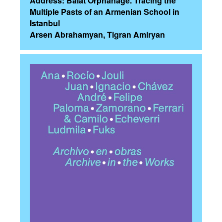
Address: Balat Orphanage. Tracing the
Multiple Pasts of an Armenian School in
Istanbul
Arsen Abrahamyan, Tigran Amiryan