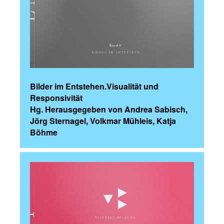
Bilder im Entstehen.Visualität und
Responsivität
Hg. Herausgegeben von Andrea Sabisch,
Jörg Sternagel, Volkmar Mühleis, Katja
Böhme