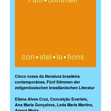
Cinco vozes da literatura brasileira
contemporânea. Fünf Stimmen der
zeitgenössischen brasilianischen Literatur
Eliana Alves Cruz, Conceição Evaristo,
Ana Maria Gonçalves, Leda Maria Martins,
Amara Moira