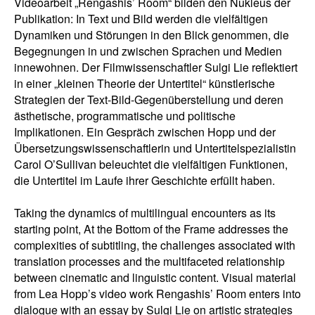
Videoarbeit „Rengashis’ Room“ bilden den Nukleus der
Publikation: In Text und Bild werden die vielfältigen
Dynamiken und Störungen in den Blick genommen, die
Begegnungen in und zwischen Sprachen und Medien
innewohnen. Der Filmwissenschaftler Sulgi Lie reflektiert
in einer „kleinen Theorie der Untertitel“ künstlerische
Strategien der Text-Bild-Gegenüberstellung und deren
ästhetische, programmatische und politische
Implikationen. Ein Gespräch zwischen Hopp und der
Übersetzungswissenschaftlerin und Untertitelspezialistin
Carol O’Sullivan beleuchtet die vielfältigen Funktionen,
die Untertitel im Laufe ihrer Geschichte erfüllt haben.
Taking the dynamics of multilingual encounters as its
starting point, At the Bottom of the Frame addresses the
complexities of subtitling, the challenges associated with
translation processes and the multifaceted relationship
between cinematic and linguistic content. Visual material
from Lea Hopp’s video work Rengashis’ Room enters into
dialogue with an essay by Sulgi Lie on artistic strategies