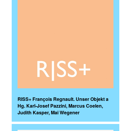
RISS+ François Regnault. Unser Objekt a
Hg. Karl-Josef Pazzini, Marcus Coelen,
Judith Kasper, Mai Wegener