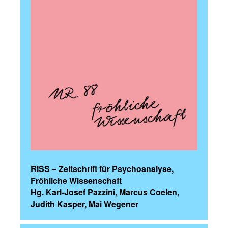
RISS – Zeitschrift für Psychoanalyse,
Fröhliche Wissenschaft
Hg. Karl-Josef Pazzini, Marcus Coelen,
Judith Kasper, Mai Wegener