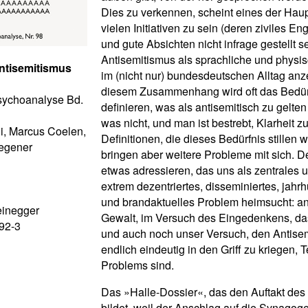
Dies zu verkennen, scheint eines der Hau
vielen Initiativen zu sein (deren ziviles 
und gute Absichten nicht infrage gestellt se
Antisemitismus als sprachliche und physi
tisemitismus
im (nicht nur) bundesdeutschen Alltag anz
diesem Zusammenhang wird oft das Bedürf
Psychoanalyse Bd.
definieren, was als antisemitisch zu gelte
was nicht, und man ist bestrebt, Klarheit z
ni, Marcus Coelen,
Definitionen, die dieses Bedürfnis stillen w
Wegener
bringen aber weitere Probleme mit sich. 
etwas adressieren, das uns als zentrales 
extrem dezentriertes, disseminiertes, jahr
und brandaktuelles Problem heimsucht: an
einegger
Gewalt, im Versuch des Eingedenkens, das
92-3
und auch noch unser Versuch, den Antise
endlich eindeutig in den Griff zu kriegen, T
Problems sind.
Das »Halle-Dossier«, das den Auftakt des
bildet, weil der Anschlag auf die Synagoge