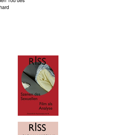
 den Tod des
nhard