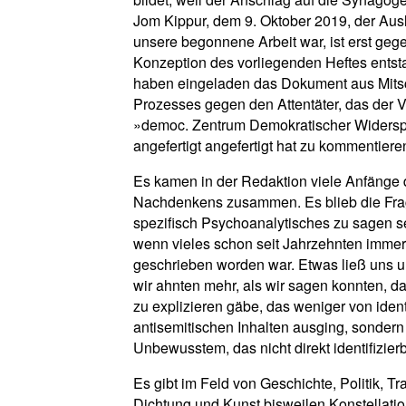
Jom Kippur, dem 9. Oktober 2019, der Ausl
unsere begonnene Arbeit war, ist erst geg
Konzeption des vorliegenden Heftes entst
haben eingeladen das Dokument aus Mitsc
Prozesses gegen den Attentäter, das der V
»democ. Zentrum Demokratischer Widersp
angefertigt angefertigt hat zu kommentiere
Es kamen in der Redaktion viele Anfänge
Nachdenkens zusammen. Es blieb die Fra
spezifisch Psychoanalytisches zu sagen s
wenn vieles schon seit Jahrzehnten immer
geschrieben worden war. Etwas ließ uns un
wir ahnten mehr, als wir sagen konnten, d
zu explizieren gäbe, das weniger von ident
antisemitischen Inhalten ausging, sondern
Unbewusstem, das nicht direkt identifizierba
Es gibt im Feld von Geschichte, Politik, T
Dichtung und Kunst bisweilen Konstellatio