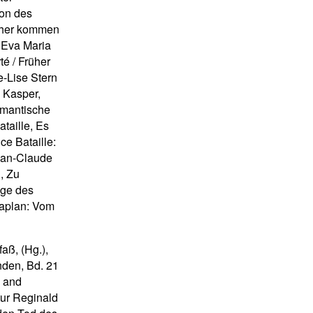
ion des
Woher kommen
 Eva Maria
té / Früher
e-Lise Stern
 Kasper,
emantische
taille, Es
ce Bataille:
Jean-Claude
i, Zu
age des
Kaplan: Vom
aß, (Hg.),
den, Bd. 21
n and
tur Reginald