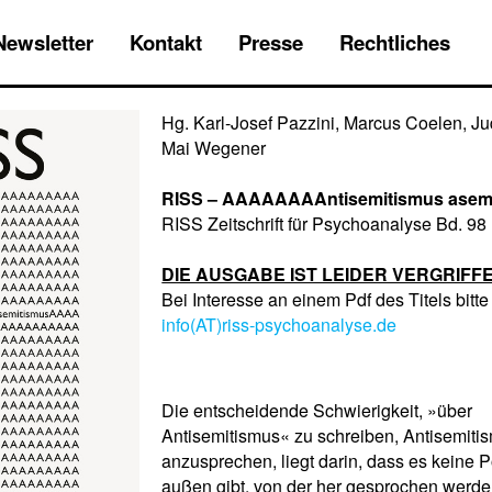
Newsletter
Kontakt
Presse
Rechtliches
Hg. Karl-Josef Pazzini, Marcus Coelen, Ju
Mai Wegener
RISS – AAAAAAAAntisemitismus asem
RISS Zeitschrift für Psychoanalyse Bd. 98
DIE AUSGABE IST LEIDER VERGRIFF
Bei Interesse an einem Pdf des Titels bitte
info(AT)riss-psychoanalyse.de
Die entscheidende Schwierigkeit, »über
Antisemitismus« zu schreiben, Antisemiti
anzusprechen, liegt darin, dass es keine P
außen gibt, von der her gesprochen werde