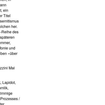
dann
, ein
r Titel
semitismus
olchen her.
-Reihe des
 späteren
tummer,
fonie und
eiben »über
zzini Mai
, Lapidot,
mlik,
stimmige
-Prozesses /
ter