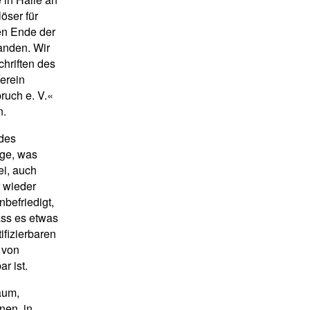
öser für
en Ende der
anden. Wir
hriften des
erein
ruch e. V.«
n.
 des
ge, was
ei, auch
 wieder
befriedigt,
ass es etwas
ifizierbaren
 von
r ist.
raum,
nen, in