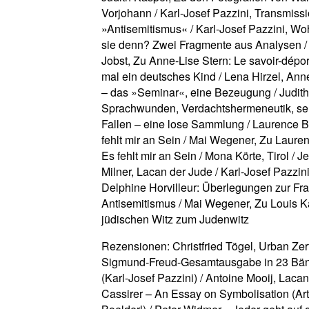
Vorjohann / Karl-Josef Pazzini, Transmiss
»Antisemitismus« / Karl-Josef Pazzini, 
sie denn? Zwei Fragmente aus Analysen /
Jobst, Zu Anne-Lise Stern: Le savoir-dépor
mal ein deutsches Kind / Lena Hirzel, Ann
– das »Seminar«, eine Bezeugung / Judith
Sprachwunden, Verdachtshermeneutik, s
Fallen – eine lose Sammlung / Laurence Ba
fehlt mir an Sein / Mai Wegener, Zu Lauren
Es fehlt mir an Sein / Mona Körte, Tirol / 
Milner, Lacan der Jude / Karl-Josef Pazzin
Delphine Horvilleur: Überlegungen zur Fr
Antisemitismus / Mai Wegener, Zu Louis 
jüdischen Witz zum Judenwitz
Rezensionen: Christfried Tögel, Urban Zerf
Sigmund-Freud-Gesamtausgabe in 23 Bän
(Karl-Josef Pazzini) / Antoine Mooij, Laca
Cassirer – An Essay on Symbolisation (Ar