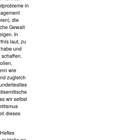
ptprobleme in
Engagement
ien), die
sche Gewalt
eigen. In
nis laut, zu
n habe und
u schaffen.
ollen,
Denn wie
und zugleich
hundertealtes
tisemitische
s wir selbst
mitismus
eil dieses
 Heftes
 in Halle an