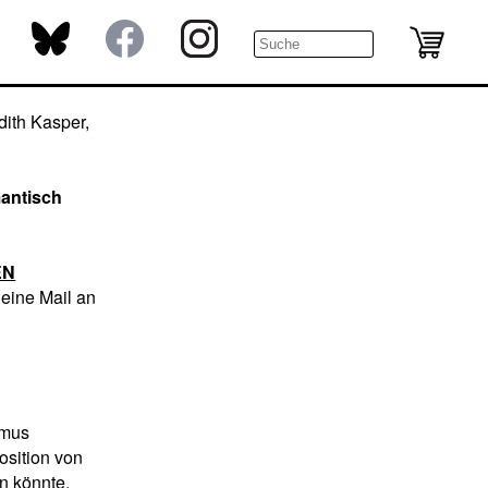
dith Kasper,
antisch
EN
 eine Mail an
smus
osition von
n könnte.