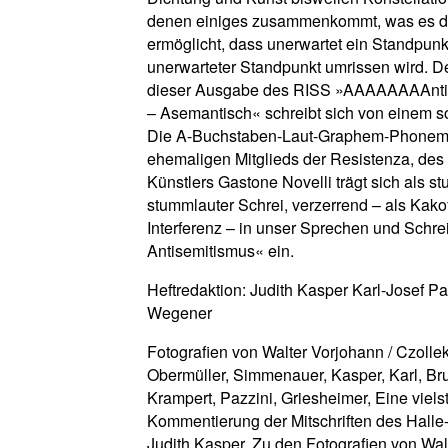
denen einiges zusammenkommt, was es 
ermöglicht, dass unerwartet ein Standpunkt
unerwarteter Standpunkt umrissen wird. De
dieser Ausgabe des RISS »AAAAAAAAnti
– Asemantisch« schreibt sich von einem s
Die A-Buchstaben-Laut-Graphem-Phonem
ehemaligen Mitglieds der Resistenza, des
Künstlers Gastone Novelli trägt sich als s
stummlauter Schrei, verzerrend – als Kako
Interferenz – in unser Sprechen und Schr
Antisemitismus« ein.
Heftredaktion: Judith Kasper Karl-Josef Pa
Wegener
Fotografien von Walter Vorjohann / Czollek
Obermüller, Simmenauer, Kasper, Karl, Bru
Krampert, Pazzini, Griesheimer, Eine viel
Kommentierung der Mitschriften des Halle
Judith Kasper, Zu den Fotografien von Wal