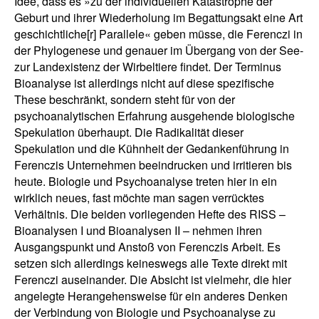
Idee, dass es »zu der individuellen Katastrophe der
Geburt und ihrer Wiederholung im Begattungsakt eine Art
geschichtliche[r] Parallele« geben müsse, die Ferenczi in
der Phylogenese und genauer im Übergang von der See-
zur Landexistenz der Wirbeltiere findet. Der Terminus
Bioanalyse ist allerdings nicht auf diese spezifische
These beschränkt, sondern steht für von der
psychoanalytischen Erfahrung ausgehende biologische
Spekulation überhaupt. Die Radikalität dieser
Spekulation und die Kühnheit der Gedankenführung in
Ferenczis Unternehmen beeindrucken und irritieren bis
heute. Biologie und Psychoanalyse treten hier in ein
wirklich neues, fast möchte man sagen verrücktes
Verhältnis. Die beiden vorliegenden Hefte des RISS –
Bioanalysen I und Bioanalysen II – nehmen ihren
Ausgangspunkt und Anstoß von Ferenczis Arbeit. Es
setzen sich allerdings keineswegs alle Texte direkt mit
Ferenczi auseinander. Die Absicht ist vielmehr, die hier
angelegte Herangehensweise für ein anderes Denken
der Verbindung von Biologie und Psychoanalyse zu