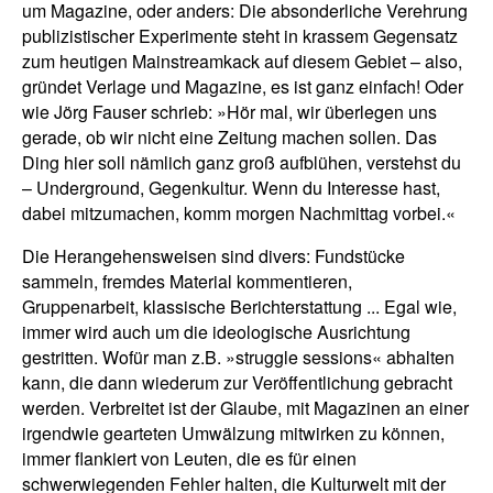
um Magazine, oder anders: Die absonderliche Verehrung
publizistischer Experimente steht in krassem Gegensatz
zum heutigen Mainstreamkack auf diesem Gebiet – also,
gründet Verlage und Magazine, es ist ganz einfach! Oder
wie Jörg Fauser schrieb: »Hör mal, wir überlegen uns
gerade, ob wir nicht eine Zeitung machen sollen. Das
Ding hier soll nämlich ganz groß aufblühen, verstehst du
– Underground, Gegenkultur. Wenn du Interesse hast,
dabei mitzumachen, komm morgen Nachmittag vorbei.«
Die Herangehensweisen sind divers: Fundstücke
sammeln, fremdes Material kommentieren,
Gruppenarbeit, klassische Berichterstattung ... Egal wie,
immer wird auch um die ideologische Ausrichtung
gestritten. Wofür man z.B. »struggle sessions« abhalten
kann, die dann wiederum zur Veröffentlichung gebracht
werden. Verbreitet ist der Glaube, mit Magazinen an einer
irgendwie gearteten Umwälzung mitwirken zu können,
immer flankiert von Leuten, die es für einen
schwerwiegenden Fehler halten, die Kulturwelt mit der