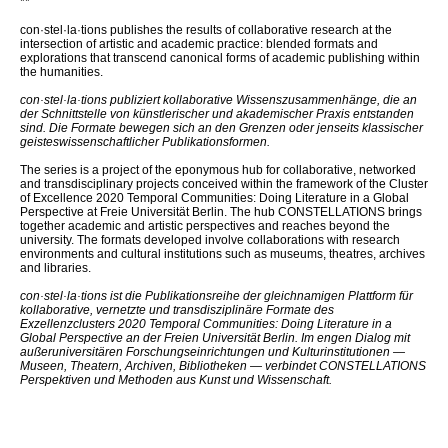
**
con·stel·la·tions publishes the results of collaborative research at the
intersection of artistic and academic practice: blended formats and
explorations that transcend canonical forms of academic publishing within
the humanities.
con·stel·la·tions publiziert kollaborative Wissenszusammenhänge, die an
der Schnittstelle von künstlerischer und akademischer Praxis entstanden
sind. Die Formate bewegen sich an den Grenzen oder jenseits klassischer
geisteswissenschaftlicher Publikationsformen.
The series is a project of the eponymous hub for collaborative, networked
and transdisciplinary projects conceived within the framework of the Cluster
of Excellence 2020 Temporal Communities: Doing Literature in a Global
Perspective at Freie Universität Berlin. The hub CONSTELLATIONS brings
together academic and artistic perspectives and reaches beyond the
university. The formats developed involve collaborations with research
environments and cultural institutions such as museums, theatres, archives
and libraries.
con·stel·la·tions ist die Publikationsreihe der gleichnamigen Plattform für
kollaborative, vernetzte und transdisziplinäre Formate des
Exzellenzclusters 2020 Temporal Communities: Doing Literature in a
Global Perspective an der Freien Universität Berlin. Im engen Dialog mit
außeruniversitären Forschungseinrichtungen und Kulturinstitutionen —
Museen, Theatern, Archiven, Bibliotheken — verbindet CONSTELLATIONS
Perspektiven und Methoden aus Kunst und Wissenschaft.