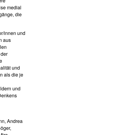
ere
ise medial
gänge, die
or/innen und
n aus
llen
 der
e
alität und
n als die je
ildern und
 Denkens
nn, Andrea
öger,
Mira