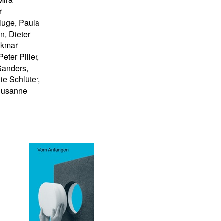
r
luge, Paula
n, Dieter
lkmar
eter Piller,
 Sanders,
e Schlüter,
 Susanne