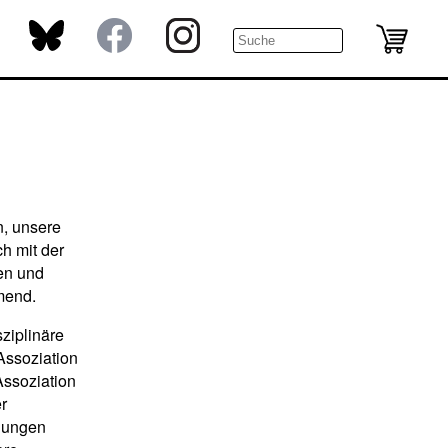
n, unsere
h mit der
en und
mend.
sziplinäre
Assoziation
Assoziation
er
ndungen