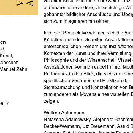
visueller Assoziationen an die Seite. Letzt
offenbaren eine andere, vielschichtige We
gebahnter bildlicher Anschlüsse und Über
sich zum Imaginären hin öffnen.
In dieser Perspektive widmen sich die Aut
Künstler/innen den visuellen Assoziatione
nen
unterschiedlichen Feldern und institutione
nd
Kontexten der Kunst und ihrer Vermittlung,
Kunst,
Philosophie und der Wissenschaft. Visuell
senschaft
Assoziationen kommen dabei in ihrer Medi
 Manuel Zahn
Performanz in den Blick, die sich zum eine
spezifischen Verfahren und Praktiken der
Sichtbarmachung und Konstellation von B
zum anderen als Movens eines visuellen
zeigen.
95-7
Weitere Autorinnen:
Natascha Adamowsky, Alejandro Bachma
Becker-Weimann, Utz Biesemann, Astrid B
Georges Didi-Huberman, Jennifer Eckert, 