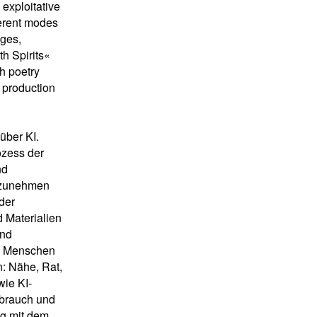
 exploitative
fferent modes
ages,
th Spirits«
ch poetry
 production
über KI.
ozess der
nd
nzunehmen
der
 Materialien
und
nn Menschen
n: Nähe, Rat,
wie KI-
rbrauch und
ng mit dem