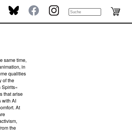
he same time,
animation, in
ume qualities
 of the
 Spirits«
s that arise
 with AI
omfort. At
are
activism,
from the