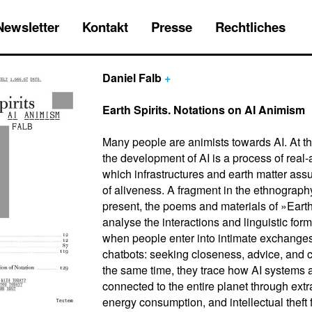
Newsletter
Kontakt
Presse
Rechtliches
Daniel Falb
+
Earth Spirits. Notations on AI Animism
Many people are animists towards AI. At t
the development of AI is a process of real-
which infrastructures and earth matter ass
of aliveness. A fragment in the ethnography
present, the poems and materials of »Earth
analyse the interactions and linguistic form
when people enter into intimate exchanges
chatbots: seeking closeness, advice, and c
the same time, they trace how AI systems 
connected to the entire planet through extr
energy consumption, and intellectual theft 