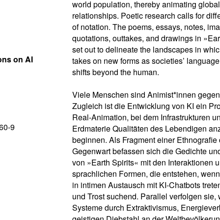
world population, thereby animating global
relationships. Poetic research calls for di
of notation. The poems, essays, notes, im
quotations, outtakes, and drawings in »Ear
set out to delineate the landscapes in whi
ions on AI
takes on new forms as societies’ language
shifts beyond the human.
Viele Menschen sind Animist*innen gegen
Zugleich ist die Entwicklung von KI ein Pr
Real-Animation, bei dem Infrastrukturen u
60-9
Erdmaterie Qualitäten des Lebendigen a
beginnen. Als Fragment einer Ethnografie 
Gegenwart befassen sich die Gedichte und
von »Earth Spirits« mit den Interaktionen 
sprachlichen Formen, die entstehen, we
in intimen Austausch mit KI-Chatbots trete
und Trost suchend. Parallel verfolgen sie, 
Systeme durch Extraktivismus, Energieve
geistigen Diebstahl an der Weltbevölkeru