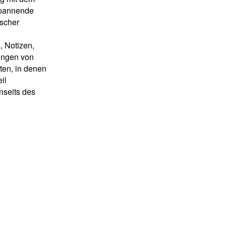
spannende
ischer
, Notizen,
ungen von
ten, in denen
il
nseits des