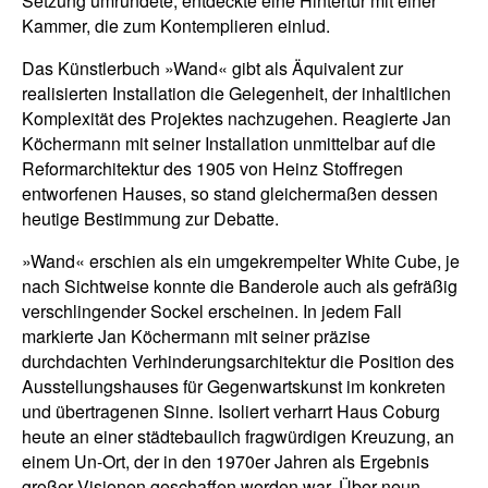
Setzung umrundete, entdeckte eine Hintertür mit einer
Kammer, die zum Kontemplieren einlud.
Das Künstlerbuch »Wand« gibt als Äquivalent zur
realisierten Installation die Gelegenheit, der inhaltlichen
Komplexität des Projektes nachzugehen. Reagierte Jan
Köchermann mit seiner Installation unmittelbar auf die
Reformarchitektur des 1905 von Heinz Stoffregen
entworfenen Hauses, so stand gleichermaßen dessen
heutige Bestimmung zur Debatte.
»Wand« erschien als ein umgekrempelter White Cube, je
nach Sichtweise konnte die Banderole auch als gefräßig
verschlingender Sockel erscheinen. In jedem Fall
markierte Jan Köchermann mit seiner präzise
durchdachten Verhinderungsarchitektur die Position des
Ausstellungshauses für Gegenwartskunst im konkreten
und übertragenen Sinne. Isoliert verharrt Haus Coburg
heute an einer städtebaulich fragwürdigen Kreuzung, an
einem Un-Ort, der in den 1970er Jahren als Ergebnis
großer Visionen geschaffen worden war. Über neun