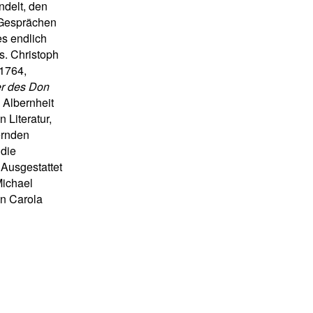
ndelt, den
 Gesprächen
s endlich
. Christoph
1764,
r des Don
 Albernheit
 Literatur,
ernden
 die
 Ausgestattet
Michael
on Carola