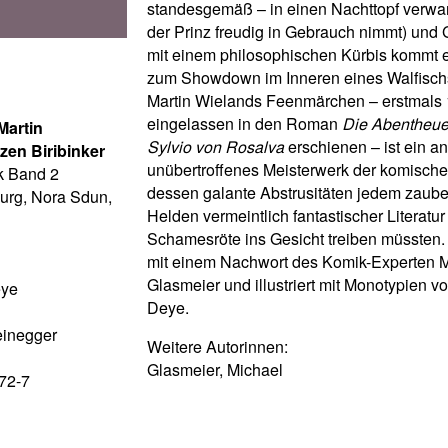
standesgemäß – in einen Nachttopf verwa
der Prinz freudig in Gebrauch nimmt) und
mit einem philosophischen Kürbis kommt e
zum Showdown im Inneren eines Walfischs
Martin Wielands Feenmärchen – erstmals 
eingelassen in den Roman
Die Abentheue
Martin
Sylvio von Rosalva
erschienen – ist ein an
zen Biribinker
unübertroffenes Meisterwerk der komischen
k Band 2
dessen galante Abstrusitäten jedem zaub
urg, Nora Sdun,
Helden vermeintlich fantastischer Literatur
Schamesröte ins Gesicht treiben müssten.
mit einem Nachwort des Komik-Experten 
Glasmeier und illustriert mit Monotypien v
eye
Deye.
einegger
Weitere Autorinnen:
Glasmeier, Michael
72-7