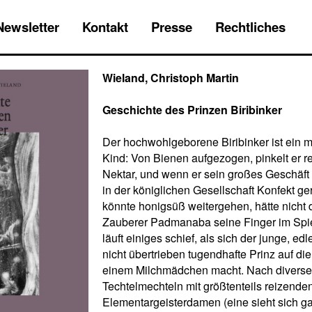
Newsletter
Kontakt
Presse
Rechtliches
Wieland, Christoph Martin
Geschichte des Prinzen Biribinker
Der hochwohlgeborene Biribinker ist ein 
Kind: Von Bienen aufgezogen, pinkelt er r
Nektar, und wenn er sein großes Geschäft e
in der königlichen Gesellschaft Konfekt ger
könnte honigsüß weitergehen, hätte nicht d
Zauberer Padmanaba seine Finger im Spie
läuft einiges schief, als sich der junge, e
nicht übertrieben tugendhafte Prinz auf d
einem Milchmädchen macht. Nach divers
Techtelmechteln mit größtenteils reizende
Elementargeisterdamen (eine sieht sich g