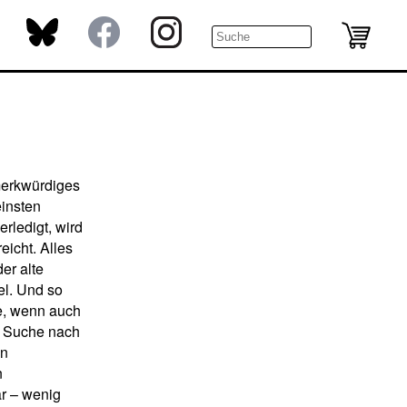
merkwürdiges
einsten
rledigt, wird
eicht. Alles
er alte
l. Und so
dle, wenn auch
ie Suche nach
en
n
ar – wenig