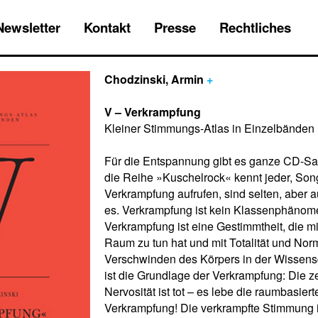
Newsletter
Kontakt
Presse
Rechtliches
Chodzinski, Armin
+
V – Verkrampfung
Kleiner Stimmungs-Atlas in Einzelbänden 
Für die Entspannung gibt es ganze CD-
die Reihe »Kuschelrock« kennt jeder, Song
Verkrampfung aufrufen, sind selten, aber a
es. Verkrampfung ist kein Klassenphänom
Verkrampfung ist eine Gestimmtheit, die m
Raum zu tun hat und mit Totalität und Norm
Verschwinden des Körpers in der Wissens
ist die Grundlage der Verkrampfung: Die ze
Nervosität ist tot – es lebe die raumbasiert
Verkrampfung! Die verkrampfte Stimmung ist