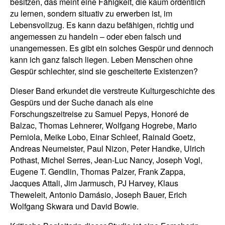
besitzen, das meint eine Fähigkeit, die kaum ordentlich
zu lernen, sondern situativ zu erwerben ist, im
Lebensvollzug. Es kann dazu befähigen, richtig und
angemessen zu handeln – oder eben falsch und
unangemessen. Es gibt ein solches Gespür und dennoch
kann ich ganz falsch liegen. Leben Menschen ohne
Gespür schlechter, sind sie gescheiterte Existenzen?
Dieser Band erkundet die verstreute Kulturgeschichte des
Gespürs und der Suche danach als eine
Forschungszeitreise zu Samuel Pepys, Honoré de
Balzac, Thomas Lehnerer, Wolfgang Hogrebe, Mario
Perniola, Meike Lobo, Einar Schleef, Rainald Goetz,
Andreas Neumeister, Paul Nizon, Peter Handke, Ulrich
Pothast, Michel Serres, Jean-Luc Nancy, Joseph Vogl,
Eugene T. Gendlin, Thomas Palzer, Frank Zappa,
Jacques Attali, Jim Jarmusch, PJ Harvey, Klaus
Theweleit, Antonio Damásio, Joseph Bauer, Erich
Wolfgang Skwara und David Bowie.