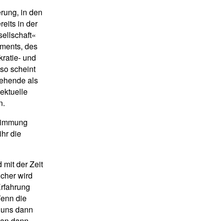
rung, in den
eits in der
sellschaft«
uments, des
ratie- und
so scheint
tehende als
lektuelle
n.
stimmung
ihr die
 mit der Zeit
icher wird
Erfahrung
Wenn die
t uns dann
man dann