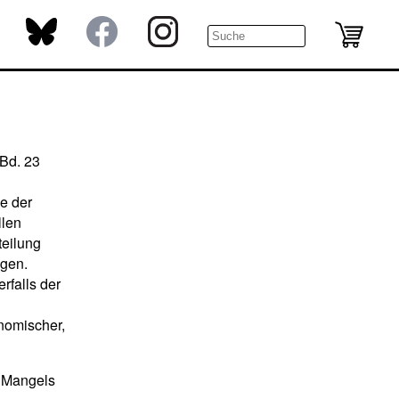
 Bd. 23
e der
llen
teilung
ngen.
rfalls der
onomischer,
s Mangels