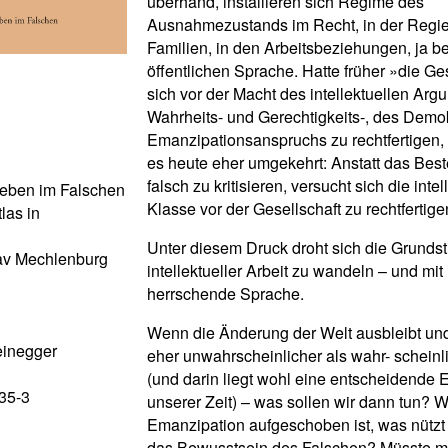
überhand, installieren sich Regime des
Ausnahmezustands im Recht, in der Regie
Familien, in den Arbeitsbeziehungen, ja ber
öffentlichen Sprache. Hatte früher »die Ge
sich vor der Macht des intellektuellen Arg
Wahrheits- und Gerechtigkeits-, des Demok
Emanzipationsanspruchs zu rechtfertigen, 
es heute eher umgekehrt: Anstatt das Bes
falsch zu kritisieren, versucht sich die intel
 Leben im Falschen
Klasse vor der Gesellschaft zu rechtfertige
las in
Unter diesem Druck droht sich die Grund
av Mechlenburg
intellektueller Arbeit zu wandeln – und mit 
herrschende Sprache.
Wenn die Änderung der Welt ausbleibt und
einegger
eher unwahrscheinlicher als wahr- scheinl
(und darin liegt wohl eine entscheidende 
35-3
unserer Zeit) – was sollen wir dann tun? 
Emanzipation aufgeschoben ist, was nütz
das Bewusstsein des Falschen? Müsste 