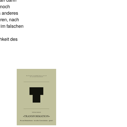
 noch
s anderes
eren, nach
 im falschen
hkeit des