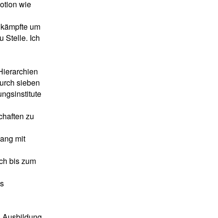
otion wie
, kämpfte um
 Stelle. Ich
Hierarchien
durch sieben
ungsinstitute
chaften zu
ang mit
ch bis zum
es
n Ausbildung,