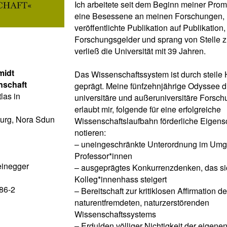
Ich arbeitete seit dem Beginn meiner Prom
eine Besessene an meinen Forschungen,
veröffentlichte Publikation auf Publikation
Forschungsgelder und sprang von Stelle zu
verließ die Universität mit 39 Jahren.
midt
Das Wissenschaftssystem ist durch steile 
nschaft
geprägt. Meine fünfzehnjährige Odyssee 
las in
universitäre und außeruniversitäre Forsch
erlaubt mir, folgende für eine erfolgreiche
urg, Nora Sdun
Wissenschaftslaufbahn förderliche Eigens
notieren:
– uneingeschränkte Unterordnung im Umg
Professor*innen
einegger
– ausgeprägtes Konkurrenzdenken, das si
Kolleg*innenhass steigert
86-2
– Bereitschaft zur kritiklosen Affirmation d
naturentfremdeten, naturzerstörenden
Wissenschaftssystems
– Erdulden völliger Nichtigkeit der eigene