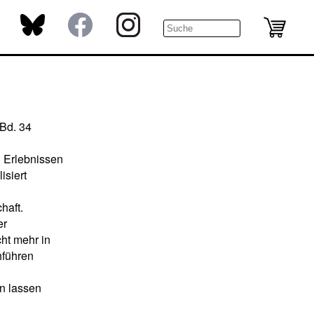
 Bd. 34
 Erlebnissen
isiert
haft.
er
cht mehr in
führen
n lassen